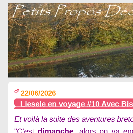
22/06/2026
Liesele en voyage #10 Avec Bi
Et voilà la suite des aventures bret
"C'est
dimanche
, alors on va e