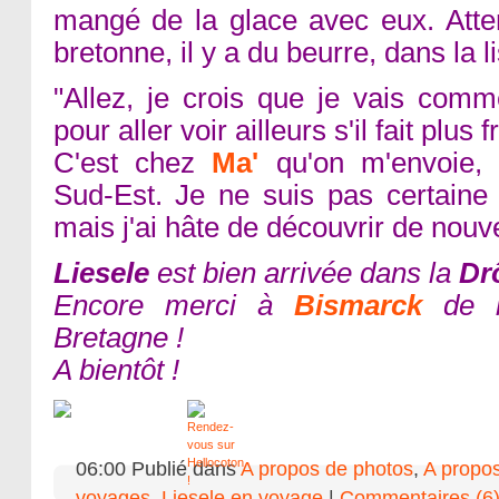
mangé de la glace avec eux. Atten
bretonne, il y a du beurre, dans la l
"Allez, je crois que je vais com
pour aller voir ailleurs s'il fait plus f
C'est chez
Ma'
qu'on m'envoie, m
Sud-Est. Je ne suis pas certaine
mais j'ai hâte de découvrir de nouv
Liesele
est bien arrivée dans la
Dr
Encore merci à
Bismarck
de l
Bretagne !
A bientôt !
06:00 Publié dans
A propos de photos
,
A propos
voyages
,
Liesele en voyage
|
Commentaires (6