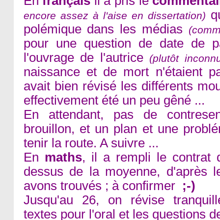
En
français
il a pris le
commentair
qu
encore assez à l'aise en dissertation)
polémique dans les médias
(comm
pour une question de date de p
l'ouvrage de l'autrice
(plutôt inconn
naissance et de mort n'étaient p
avait bien révisé les différents mo
effectivement été un peu gêné ...
En attendant, pas de contrese
brouillon, et un plan et une probl
tenir la route. A suivre ...
En
maths
, il a rempli le contrat 
dessus de la moyenne, d'après l
avons trouvés ; à confirmer
;-)
Jusqu'au 26, on révise tranqui
textes pour l'oral et les questions 