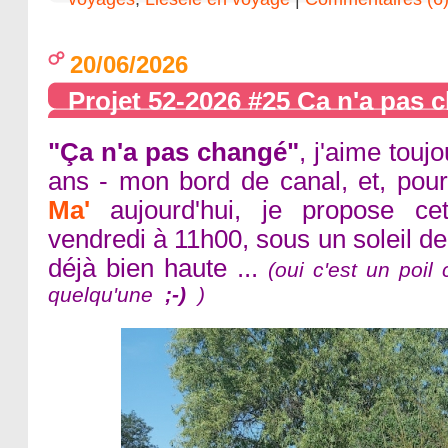
20/06/2026
Projet 52-2026 #25 Ca n'a pas 
"Ça n'a pas changé"
, j'aime touj
ans - mon bord de canal, et, pour 
Ma'
aujourd'hui, je propose cet
vendredi à 11h00, sous un soleil d
déjà bien haute ...
(oui c'est un poil 
quelqu'une
;-)
)