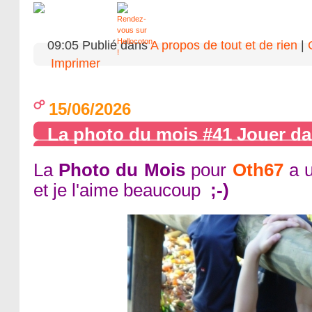
09:05 Publié dans
A propos de tout et de rien
|
Imprimer
15/06/2026
La photo du mois #41 Jouer da
La
Photo du Mois
pour
Oth67
a u
et je l'aime beaucoup
;-)