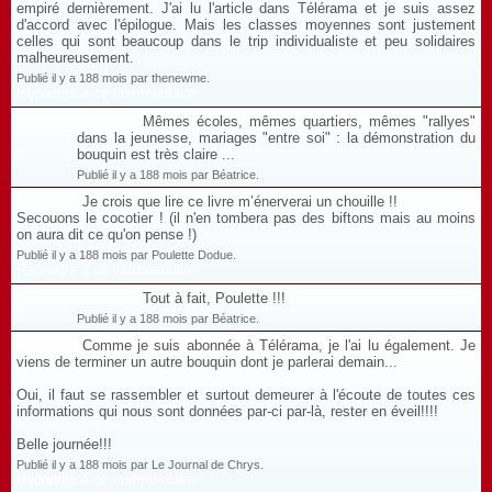
empiré dernièrement. J'ai lu l'article dans Télérama et je suis assez
d'accord avec l'épilogue. Mais les classes moyennes sont justement
celles qui sont beaucoup dans le trip individualiste et peu solidaires
malheureusement.
Publié il y a 188 mois par thenewme.
Répondre à ce commentaire
Mêmes écoles, mêmes quartiers, mêmes "rallyes"
dans la jeunesse, mariages "entre soi" : la démonstration du
bouquin est très claire ...
Publié il y a 188 mois par Béatrice.
Je crois que lire ce livre m’énerverai un chouille !!
Secouons le cocotier ! (il n'en tombera pas des biftons mais au moins
on aura dit ce qu'on pense !)
Publié il y a 188 mois par Poulette Dodue.
Répondre à ce commentaire
Tout à fait, Poulette !!!
Publié il y a 188 mois par Béatrice.
Comme je suis abonnée à Télérama, je l'ai lu également. Je
viens de terminer un autre bouquin dont je parlerai demain...
Oui, il faut se rassembler et surtout demeurer à l'écoute de toutes ces
informations qui nous sont données par-ci par-là, rester en éveil!!!!
Belle journée!!!
Publié il y a 188 mois par Le Journal de Chrys.
Répondre à ce commentaire