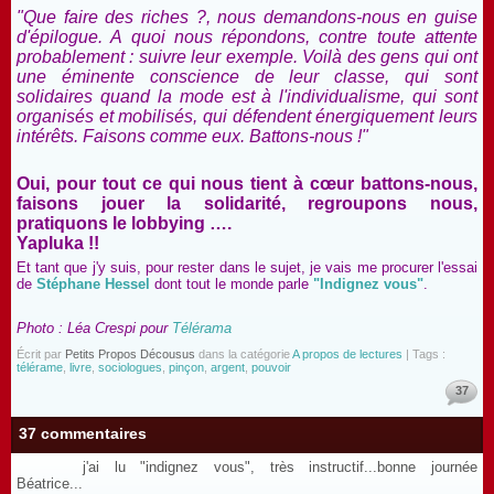
"Que faire des riches ?, nous demandons-nous en guise
d'épilogue. A quoi nous répondons, contre toute attente
probablement : suivre leur exemple. Voilà des gens qui ont
une éminente conscience de leur classe, qui sont
solidaires quand la mode est à l'individualisme, qui sont
organisés et mobilisés, qui défendent énergiquement leurs
intérêts. Faisons comme eux. Battons-nous !"
Oui, pour tout ce qui nous tient à cœur battons-nous,
faisons jouer la solidarité, regroupons nous,
pratiquons le lobbying ….
Yapluka !!
Et tant que j'y suis, pour rester dans le sujet, je vais me procurer l'essai
de
Stéphane Hessel
dont tout le monde parle
"Indignez vous"
.
Photo : Léa Crespi pour
Télérama
Écrit par
Petits Propos Décousus
dans la catégorie
A propos de lectures
| Tags :
télérame
,
livre
,
sociologues
,
pinçon
,
argent
,
pouvoir
37
37 commentaires
j'ai lu "indignez vous", très instructif...bonne journée
Béatrice...