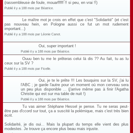
(rassembleuse de foule, mouarfffff !! si peu, en vrai !!)
Publié il y a 188 mois par Béatrice.
Répondre à ce commentaire
Le maître mot je crois en effet que c'est "Solidarité" (et c'est
pas nouveau hein, en Pologne aussi ce fut un mot rudement
important...)
Publié il y a 188 mois par Léonie Canot.
Répondre à ce commentaire
Oui, super important !
Publié il y a 188 mois par Béatrice.
Ouuu ben tu me le prêteras celui là dis ?? Au fait, tu as lu
ceux sur la SV ?
Publié il y a 188 mois par Ficelle.
Répondre à ce commentaire
Oui, je te le prête !!! Les bouquins sur la SV, j'ai lu
l'ABC ; je garde l'autre pour un moment où mon cerveau sera
un peu plus disponible ... (j'arrive même pas à finir l'Agatha
Christie qui est sur ma table de nuit !)
Publié il y a 188 mois par Béatrice.
Tu vas aimer Stéphane Hessel je pense. Tu ne seras peut-
être pas d'ccord sur tout, ça a suscité la polémique, mais c'est très bien
écrit.
Solidarité, je dis oui... Mais la plupart du temps elle vient des plus
modestes. Je trouve ça encore plus beau mais injuste.