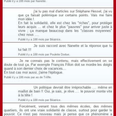
Publié il y a 188 mois par Nanette.
Répondre à ce commentaire
j'ai lu pas mal d'articles sur Stéphane Hessel, j'ai vu
que ça faisait polémique sur certains points. Vais me faire
mon idée !
En fait la solidarité, elle est chez les "riches", pour protéger
leurs acquis ... et chez le plus "pauvres" pour arriver juste à
vivre ; ça manque beaucoup dans les "classes moyennes"
chez nous ....
Publié il y a 188 mois par Béatrice.
Je suis raccord avec Nanette et la réponse que tu
lui fait !!!
Publié il y a 188 mois par Poulette Dodue.
Je ne connais pas le contenu, mais effectivement on se
doute de tout ça. Par exemple François Fillon doit se mordre les doigts
quand à son dernier choix de vacances...
En tout cas moi aussi, j'aime l'épilogue.
Publié il y a 188 mois par as de Trêfle.
Répondre à ce commentaire
Un politique devrait être irréprochable .... même en
maillot de bain !! Oui, je sais, je rêve .... le pouvoir monte vite
à la tête !
Publié il y a 188 mois par Béatrice.
Forcément, venant tous des mêmes écoles, des mêmes
quartiers, ils ont une vraie solidarité de classe, surtout pour garder le
pouvoir. Ce n'est pas nouveau mais je pense que ce phénomène a