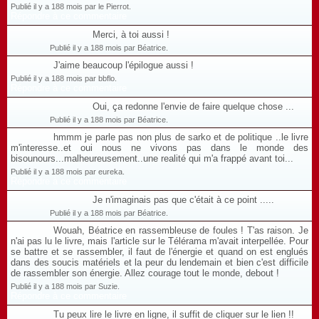
Publié il y a 188 mois par le Pierrot.
Répondre à ce commentaire
Merci, à toi aussi !
Publié il y a 188 mois par Béatrice.
J'aime beaucoup l'épilogue aussi !
Publié il y a 188 mois par bbflo.
Répondre à ce commentaire
Oui, ça redonne l'envie de faire quelque chose ...
Publié il y a 188 mois par Béatrice.
hmmm je parle pas non plus de sarko et de politique ..le livre
m'interesse..et oui nous ne vivons pas dans le monde des
bisounours...malheureusement..une realité qui m'a frappé avant toi...
Publié il y a 188 mois par eureka.
Répondre à ce commentaire
Je n'imaginais pas que c'était à ce point .....
Publié il y a 188 mois par Béatrice.
Wouah, Béatrice en rassembleuse de foules ! T'as raison. Je
n'ai pas lu le livre, mais l'article sur le Télérama m'avait interpellée. Pour
se battre et se rassembler, il faut de l'énergie et quand on est englués
dans des soucis matériels et la peur du lendemain et bien c'est difficile
de rassembler son énergie. Allez courage tout le monde, debout !
Publié il y a 188 mois par Suzie.
Répondre à ce commentaire
Tu peux lire le livre en ligne, il suffit de cliquer sur le lien !!