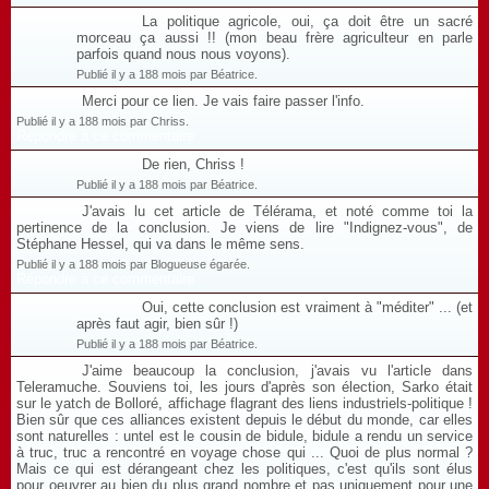
La politique agricole, oui, ça doit être un sacré
morceau ça aussi !! (mon beau frère agriculteur en parle
parfois quand nous nous voyons).
Publié il y a 188 mois par Béatrice.
Merci pour ce lien. Je vais faire passer l'info.
Publié il y a 188 mois par Chriss.
Répondre à ce commentaire
De rien, Chriss !
Publié il y a 188 mois par Béatrice.
J'avais lu cet article de Télérama, et noté comme toi la
pertinence de la conclusion. Je viens de lire "Indignez-vous", de
Stéphane Hessel, qui va dans le même sens.
Publié il y a 188 mois par Blogueuse égarée.
Répondre à ce commentaire
Oui, cette conclusion est vraiment à "méditer" ... (et
après faut agir, bien sûr !)
Publié il y a 188 mois par Béatrice.
J'aime beaucoup la conclusion, j'avais vu l'article dans
Teleramuche. Souviens toi, les jours d'après son élection, Sarko était
sur le yatch de Bolloré, affichage flagrant des liens industriels-politique !
Bien sûr que ces alliances existent depuis le début du monde, car elles
sont naturelles : untel est le cousin de bidule, bidule a rendu un service
à truc, truc a rencontré en voyage chose qui ... Quoi de plus normal ?
Mais ce qui est dérangeant chez les politiques, c'est qu'ils sont élus
pour oeuvrer au bien du plus grand nombre et pas uniquement pour une