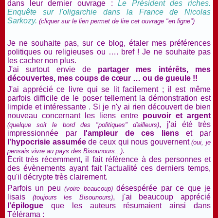
dans leur dernier ouvrage :
Le Président des riches.
Enquête sur l'oligarchie dans la France de Nicolas
Sarkozy.
(cliquer sur le lien permet de lire cet ouvrage "en ligne")
Je ne souhaite pas, sur ce blog, étaler mes préférences
politiques ou religieuses ou …. bref ! Je ne souhaite pas
les cacher non plus.
J'ai surtout envie de
partager mes intérêts, mes
découvertes, mes coups de cœur … ou de gueule !!
J'ai apprécié ce livre qui se lit facilement ; il est même
parfois difficile de le poser tellement la démonstration est
limpide et intéressante . Si je n'y ai rien découvert de bien
nouveau concernant les liens entre
pouvoir et argent
, j'ai été très
(quelque soit le bord des "politiques" d'ailleurs)
impressionnée par
l'ampleur de ces liens
et par
l'hypocrisie assumée
de ceux qui nous gouvernent
(oui, je
.
pensais vivre au pays des Bisounours...)
Écrit très récemment, il fait référence à des personnes et
des évènements ayant fait l'actualité ces derniers temps,
qu'il décrypte très clairement.
Parfois un peu
désespérée par ce que je
(voire beaucoup)
lisais
, j'ai beaucoup apprécié
(toujours les Bisounours)
l'épilogue
que les auteurs résumaient ainsi dans
Télérama :