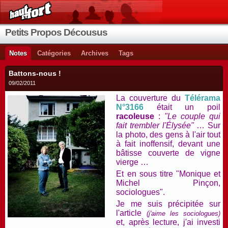
Petits Propos Décousus
Notes
Catégories
Archives
Tags
Battons-nous !
09/02/2011
La couverture du
Télérama
N°3166
était un poil
racoleuse
:
"Le couple qui
fait trembler l'Élysée"
… Sur
la photo, des gens à l'air tout
à fait inoffensif, devant une
bâtisse couverte de vigne
vierge …
Et en sous titre "Monique et
Michel Pinçon,
sociologues".
Je me suis précipitée sur
l'article
(j'aime les sociologues)
et, après lecture, j'ai investi