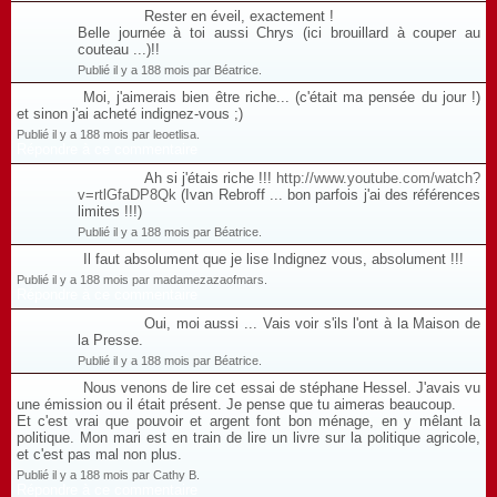
Rester en éveil, exactement !
Belle journée à toi aussi Chrys (ici brouillard à couper au
couteau ...)!!
Publié il y a 188 mois par Béatrice.
Moi, j'aimerais bien être riche... (c'était ma pensée du jour !)
et sinon j'ai acheté indignez-vous ;)
Publié il y a 188 mois par leoetlisa.
Répondre à ce commentaire
Ah si j'étais riche !!!
http://www.youtube.com/watch?
v=rtlGfaDP8Qk
(Ivan Rebroff ... bon parfois j'ai des références
limites !!!)
Publié il y a 188 mois par Béatrice.
Il faut absolument que je lise Indignez vous, absolument !!!
Publié il y a 188 mois par madamezazaofmars.
Répondre à ce commentaire
Oui, moi aussi ... Vais voir s'ils l'ont à la Maison de
la Presse.
Publié il y a 188 mois par Béatrice.
Nous venons de lire cet essai de stéphane Hessel. J'avais vu
une émission ou il était présent. Je pense que tu aimeras beaucoup.
Et c'est vrai que pouvoir et argent font bon ménage, en y mêlant la
politique. Mon mari est en train de lire un livre sur la politique agricole,
et c'est pas mal non plus.
Publié il y a 188 mois par Cathy B.
Répondre à ce commentaire