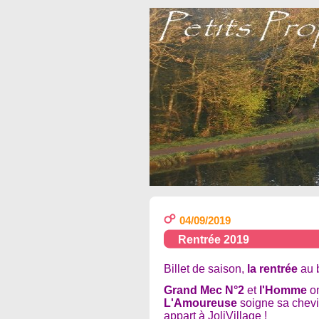
04/09/2019
Rentrée 2019
Billet de saison,
la rentrée
au b
Grand Mec N°2
et
l'Homme
on
L'Amoureuse
soigne sa chevil
appart à JoliVillage !