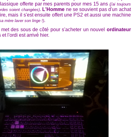
classique offerte par mes parents pour mes 15 ans
(j'ai toujours
.
L'Homme
ne se souvient pas d'un achat
ordes soient changées)
aire, mais il s'est ensuite offert une PS2 et aussi une machine
.
a mère laver son linge !)
met des sous de côté pour s'acheter un nouvel
ordinateur
 et l'ordi est arrivé hier.