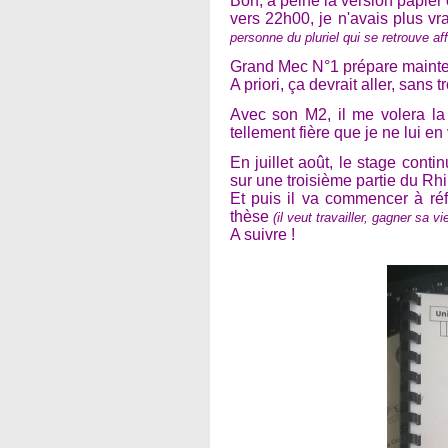
Bon, à peine la version papier
vers 22h00, je n'avais plus vr
personne du pluriel qui se retrouve af
Grand Mec N°1 prépare mainten
A priori, ça devrait aller, san
Avec son M2, il me volera la
tellement fière que je ne lui en
En juillet août, le stage conti
sur une troisième partie du Rhi
Et puis il va commencer à réf
thèse
(il veut travailler, gagner sa 
A suivre !