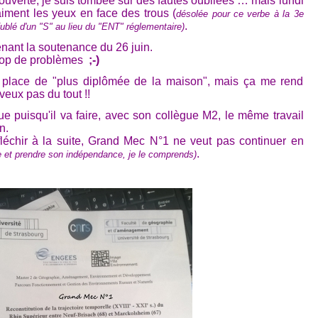
 ouverte, je suis tombée sur des fautes oubliées … mais lundi
aiment les yeux en face des trous (
désolée pour ce verbe à la 3e
.
fublé d'un "S" au lieu du "ENT" réglementaire)
ant la soutenance du 26 juin.
s trop de problèmes
;-)
 place de "plus diplômée de la maison", mais ça me rend
 veux pas du tout !!
nue puisqu'il va faire, avec son collègue M2, le même travail
n.
léchir à la suite, Grand Mec N°1 ne veut pas continuer en
.
vie et prendre son indépendance, je le comprends)