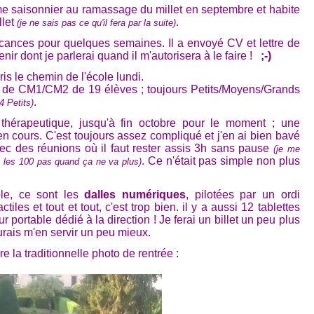
e saisonnier au ramassage du millet en septembre et habite
llet
.
(je ne sais pas ce qu'il fera par la suite)
vacances pour quelques semaines. Il a envoyé CV et lettre de
nir dont je parlerai quand il m'autorisera à le faire !
;-)
is le chemin de l'école lundi.
 de CM1/CM2 de 19 élèves ; toujours Petits/Moyens/Grands
.
4 Petits)
thérapeutique, jusqu'à fin octobre pour le moment ; une
 cours. C'est toujours assez compliqué et j'en ai bien bavé
ec des réunions où il faut rester assis 3h sans pause
(je me
. Ce n'était pas simple non plus
e les 100 pas quand ça ne va plus)
le, ce sont les
dalles numériques
, pilotées par un ordi
tiles et tout et tout, c'est trop bien. il y a aussi 12 tablettes
r portable dédié à la direction ! Je ferai un billet un peu plus
urais m'en servir un peu mieux.
e la traditionnelle photo de rentrée :