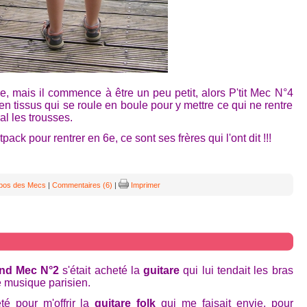
e, mais il commence à être un peu petit, alors P'tit Mec N°4
n tissus qui se roule en boule pour y mettre ce qui ne rentre
al les trousses.
ack pour rentrer en 6e, ce sont ses frères qui l'ont dit !!!
opos des Mecs
|
Commentaires (6)
|
Imprimer
nd Mec N°2
s'était acheté la
guitare
qui lui tendait les bras
e musique parisien.
été pour m'offrir la
guitare folk
qui me faisait envie, pour