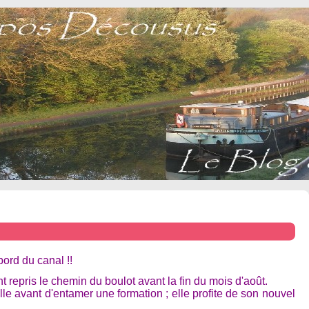
ord du canal !!
t repris le chemin du boulot avant la fin du mois d'août.
le avant d'entamer une formation ; elle profite de son nouvel