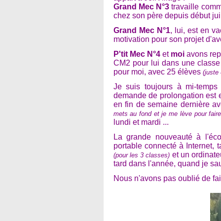
Grand Mec N°3
travaille comm
chez son père depuis début jui
Grand Mec N°1
, lui, est en 
motivation pour son projet d'ave
P'tit Mec N°4
et
moi
avons repr
CM2 pour lui dans une classe
pour moi, avec 25 élèves
(juste 
Je suis toujours à mi-temps 
demande de prolongation est en
en fin de semaine dernière av
mets au fond et je me lève pour fair
lundi et mardi ...
La grande nouveauté à l'éco
portable connecté à Internet, tac
et un ordinateu
(pour les 3 classes)
tard dans l'année, quand je sa
Nous n'avons pas oublié de fair