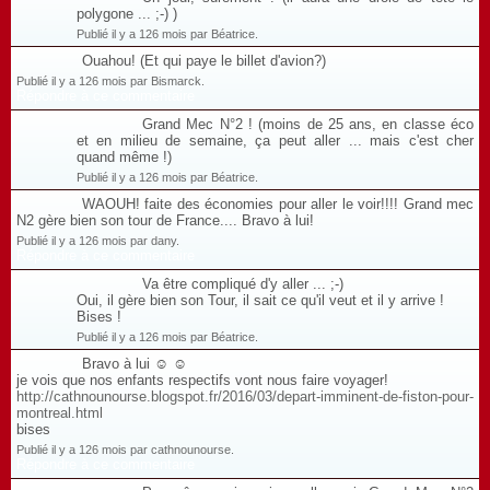
polygone ... ;-) )
Publié il y a 126 mois par Béatrice.
Ouahou! (Et qui paye le billet d'avion?)
Publié il y a 126 mois par Bismarck.
Répondre à ce commentaire
Grand Mec N°2 ! (moins de 25 ans, en classe éco
et en milieu de semaine, ça peut aller ... mais c'est cher
quand même !)
Publié il y a 126 mois par Béatrice.
WAOUH! faite des économies pour aller le voir!!!! Grand mec
N2 gère bien son tour de France.... Bravo à lui!
Publié il y a 126 mois par dany.
Répondre à ce commentaire
Va être compliqué d'y aller ... ;-)
Oui, il gère bien son Tour, il sait ce qu'il veut et il y arrive !
Bises !
Publié il y a 126 mois par Béatrice.
Bravo à lui ☺ ☺
je vois que nos enfants respectifs vont nous faire voyager!
http://cathnounourse.blogspot.fr/2016/03/depart-imminent-de-fiston-pour-
montreal.html
bises
Publié il y a 126 mois par cathnounourse.
Répondre à ce commentaire