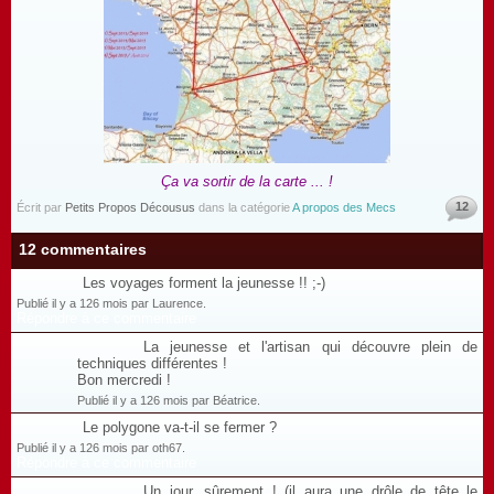
Ça va sortir de la carte ... !
12
Écrit par
Petits Propos Décousus
dans la catégorie
A propos des Mecs
12 commentaires
Les voyages forment la jeunesse !! ;-)
Publié il y a 126 mois par Laurence.
Répondre à ce commentaire
La jeunesse et l'artisan qui découvre plein de
techniques différentes !
Bon mercredi !
Publié il y a 126 mois par Béatrice.
Le polygone va-t-il se fermer ?
Publié il y a 126 mois par oth67.
Répondre à ce commentaire
Un jour, sûrement ! (il aura une drôle de tête le