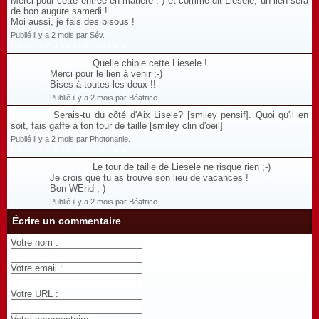
Merci pour cette entrée en matière ;-) et comme dit Liesele, un lien sera
de bon augure samedi !
Moi aussi, je fais des bisous !
Publié il y a 2 mois par Sév.
Répondre à ce commentaire
Quelle chipie cette Liesele !
Merci pour le lien à venir ;-)
Bises à toutes les deux !!
Publié il y a 2 mois par Béatrice.
Serais-tu du côté d'Aix Lisele? [smiley pensif]. Quoi qu'il en
soit, fais gaffe à ton tour de taille [smiley clin d'oeil]
Publié il y a 2 mois par Photonanie.
Répondre à ce commentaire
Le tour de taille de Liesele ne risque rien ;-)
Je crois que tu as trouvé son lieu de vacances !
Bon WEnd ;-)
Publié il y a 2 mois par Béatrice.
Écrire un commentaire
Votre nom :
Votre email :
Votre URL :