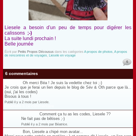
Liesele a besoin d'un peu de temps pour digérer les
calissons
;-)
La suite lundi prochain !
Belle journée
Écrit par
Petits Propos Décousus
dans les catégories
A propos de photos
,
A propos
de rencontres et de voyages
,
Liesele en voyage
6
6 commentaires
Oh merci Béa ! Je suis la vedette chez toi ;-)
Je crois que je ferai un lien depuis le blog de Sév & Oth parce que là...
(oui, j'ai les codes)
Bisous à tous !
Publié il y a 2 mois par Liesele.
Répondre à ce commentaire
Comment ça tu as les codes, Liesele ??
Ne fait pas de bêtises ;-)
Publié il y a 2 mois par Béatrice.
Bon, Liesele a chipé mon avatar...