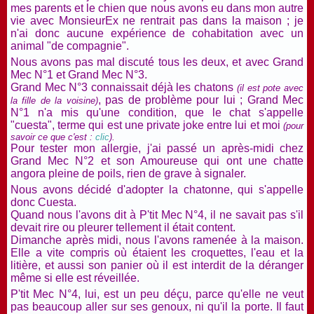
mes parents et le chien que nous avons eu dans mon autre
vie avec MonsieurEx ne rentrait pas dans la maison ; je
n'ai donc aucune expérience de cohabitation avec un
animal "de compagnie".
Nous avons pas mal discuté tous les deux, et avec Grand
Mec N°1 et Grand Mec N°3.
Grand Mec N°3 connaissait déjà les chatons
(il est pote avec
, pas de problème pour lui ; Grand Mec
la fille de la voisine)
N°1 n'a mis qu'une condition, que le chat s'appelle
"cuesta", terme qui est une private joke entre lui et moi
(pour
savoir ce que c'est :
clic
).
Pour tester mon allergie, j'ai passé un après-midi chez
Grand Mec N°2 et son Amoureuse qui ont une chatte
angora
pleine de poils, rien de grave à signaler.
Nous avons décidé d'adopter la chatonne, qui s'appelle
donc Cuesta.
Quand nous l'avons dit à P'tit Mec N°4, il ne savait pas s'il
devait rire ou pleurer tellement il était content.
Dimanche après midi, nous l'avons ramenée à la maison.
Elle a vite compris où étaient les croquettes, l'eau et la
litière, et aussi son panier où il est interdit de la déranger
même si elle est réveillée.
P'tit Mec N°4, lui, est un peu déçu, parce qu'elle ne veut
pas beaucoup aller sur ses genoux, ni qu'il la porte. Il faut