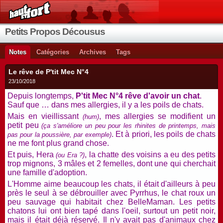
Petits Propos Décousus
Notes
Catégories
Archives
Tags
Le rêve de P'tit Mec N°4
23/10/2018
Depuis longtemps,
P'tit Mec N°4 rêve d'avoir un chat
.
Sauf que … dans mes allergies, il y a les poils de chats.
Mais en vieillissant
, mes allergies se modifient un
(hum)
petit peu
(ça s'améliore un peu pour les rhinites de printemps, mais
. Et à priori, les poils de chats
pas pour la poussière, par exemple)
ne me font plus grand chose.
Et puis, Hera
, la chatte des voisins a eu des petits
(ou Era ?)
trop mignons, 3 mâles et 2 femelles, dont une qui cherchait
une famille d'adoption.
L'Homme aime beaucoup les chats, il était d'ailleurs à peu
près le seul à se débrouiller avec Pyrrhus, le chat roux un
peu sauvage qui habitait chez BelleMaman. Les petits
chatons lui ont bien tapé dans l'oeil, surtout un petit noir,
mais il était déjà réservé. Il n'y avait pas d'animaux chez