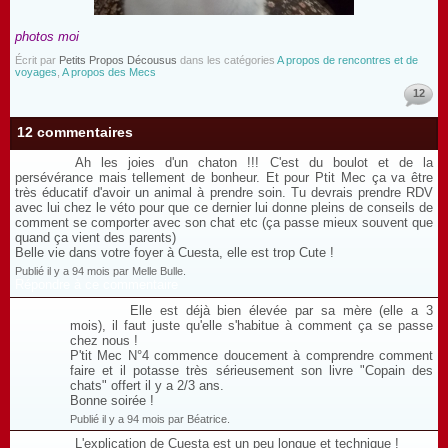
photos moi
Écrit par
Petits Propos Décousus
dans les catégories
A propos de rencontres et de
voyages
,
A propos des Mecs
12
12 commentaires
Ah les joies d'un chaton !!! C'est du boulot et de la
persévérance mais tellement de bonheur. Et pour Ptit Mec ça va être
très éducatif d'avoir un animal à prendre soin. Tu devrais prendre RDV
avec lui chez le véto pour que ce dernier lui donne pleins de conseils de
comment se comporter avec son chat etc (ça passe mieux souvent que
quand ça vient des parents)
Belle vie dans votre foyer à Cuesta, elle est trop Cute !
Publié il y a 94 mois par Melle Bulle.
Répondre à ce commentaire
Elle est déjà bien élevée par sa mère (elle a 3
mois), il faut juste qu'elle s'habitue à comment ça se passe
chez nous !
P'tit Mec N°4 commence doucement à comprendre comment
faire et il potasse très sérieusement son livre "Copain des
chats" offert il y a 2/3 ans.
Bonne soirée !
Publié il y a 94 mois par Béatrice.
L'explication de Cuesta est un peu longue et technique !