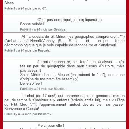
Bises
Publié il y a 94 mois par oth67.
Répondre à ce commentaire
C'est pas compliqué, je t'expliquerai ;-)
Bonne soirée !!
Publié il y a 94 mois par Béatrice.
Ah la cuesta de St Mihiel (les géographes comprendront ^^)
(Archambault/L'Hénaff/Vanney...)!! Seule et unique forme
géomorphologique que je sois capable de reconnaître et d'analyser!!
Publié il y a 94 mois par Pascale.
Répondre à ce commentaire
Je sais reconnaitre, pas forcément analyser … (j'ai
fait un peu de géographie dans mon cursus d'histoire, mais
pas assez !)
Saint Mihiel dans la Meuse (en trainant le "eu"), commune
d'origine de ma première Atsem) ;-)
Belle soirée !
Publié il y a 94 mois par Béatrice.
Le chat (de 17 ans!) qui ronronne sur mes genoux a mis un
peu de temps à s'habituer aux enfants (arrivés après lui), mais vu l'âge
du P'tit Mec N°4, l'apprivoisement mutuel devrait bien se passer.
Bienvenue à Cuesta!
Publié il y a 94 mois par Bismarck.
Répondre à ce commentaire
Merci pour elle !