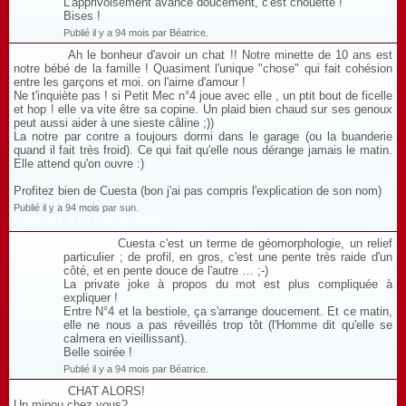
L'apprivoisement avance doucement, c'est chouette !
Bises !
Publié il y a 94 mois par Béatrice.
Ah le bonheur d'avoir un chat !! Notre minette de 10 ans est
notre bébé de la famille ! Quasiment l'unique "chose" qui fait cohésion
entre les garçons et moi. on l'aime d'amour !
Ne t'inquiète pas ! si Petit Mec n°4 joue avec elle , un ptit bout de ficelle
et hop ! elle va vite être sa copine. Un plaid bien chaud sur ses genoux
peut aussi aider à une sieste câline ;))
La notre par contre a toujours dormi dans le garage (ou la buanderie
quand il fait très froid). Ce qui fait qu'elle nous dérange jamais le matin.
Elle attend qu'on ouvre :)
Profitez bien de Cuesta (bon j'ai pas compris l'explication de son nom)
Publié il y a 94 mois par sun.
Répondre à ce commentaire
Cuesta c'est un terme de géomorphologie, un relief
particulier ; de profil, en gros, c'est une pente très raide d'un
côté, et en pente douce de l'autre … ;-)
La private joke à propos du mot est plus compliquée à
expliquer !
Entre N°4 et la bestiole, ça s'arrange doucement. Et ce matin,
elle ne nous a pas réveillés trop tôt (l'Homme dit qu'elle se
calmera en vieillissant).
Belle soirée !
Publié il y a 94 mois par Béatrice.
CHAT ALORS!
Un minou chez vous?