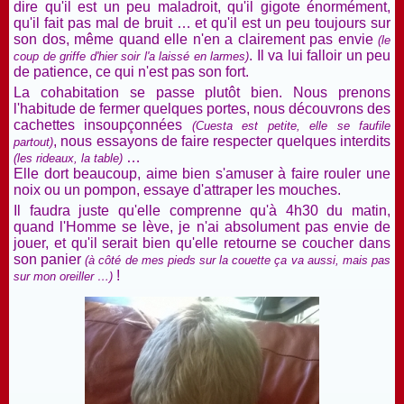
dire qu'il est un peu maladroit, qu'il gigote énormément,
qu'il fait pas mal de bruit … et qu'il est un peu toujours sur
son dos, même quand elle n'en a clairement pas envie
(le
. Il va lui falloir un peu
coup de griffe d'hier soir l'a laissé en larmes)
de patience, ce qui n'est pas son fort.
La cohabitation se passe plutôt bien. Nous prenons
l'habitude de fermer quelques portes, nous découvrons des
cachettes insoupçonnées
(Cuesta est petite, elle se faufile
, nous essayons de faire respecter quelques interdits
partout)
…
(les rideaux, la table)
Elle dort beaucoup, aime bien s'amuser à faire rouler une
noix ou un pompon, essaye d'attraper les mouches.
Il faudra juste qu'elle comprenne qu'à 4h30 du matin,
quand l'Homme se lève, je n'ai absolument pas envie de
jouer, et qu'il serait bien qu'elle retourne se coucher dans
son panier
(à côté de mes pieds sur la couette ça va aussi, mais pas
!
sur mon oreiller …)