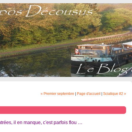
« Premier septembre
|
Page d'accueil
|
Sciatique #2 »
ntrées, il en manque, c'est parfois flou …