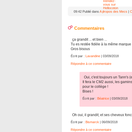
09:42 Publié dans
A propos des Mecs
|
C
Commentaires
ça grandit ... et bien ...
Tu es restée fidèle à la même marque d
Gros bisous
Écrit par :
Lavandine
| 03/09/2018
Répondre à ce commentaire
Oui, c'est toujours un Tann's (e
Il fera le CM2 aussi, les gamin
pour le collège !
Bises !
Écrit par :
Béatrice
| 03/09/2018
Oh oui, il grandit; et ses cheveux fonc
Écrit par :
Bismarck
| 06/09/2018
Répondre à ce commentaire