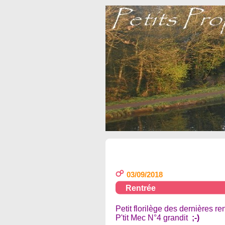
03/09/2018
Rentrée
Petit florilège des dernières re
P'tit Mec N°4 grandit
;-)