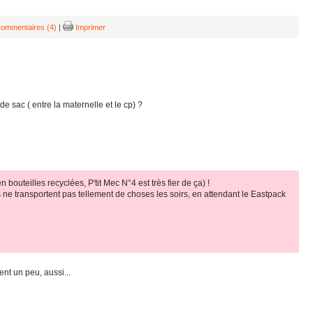
ommentaires (4)
|
Imprimer
e sac ( entre la maternelle et le cp) ?
n bouteilles recyclées, P'tit Mec N°4 est très fier de ça) !
s ne transportent pas tellement de choses les soirs, en attendant le Eastpack
ent un peu, aussi...