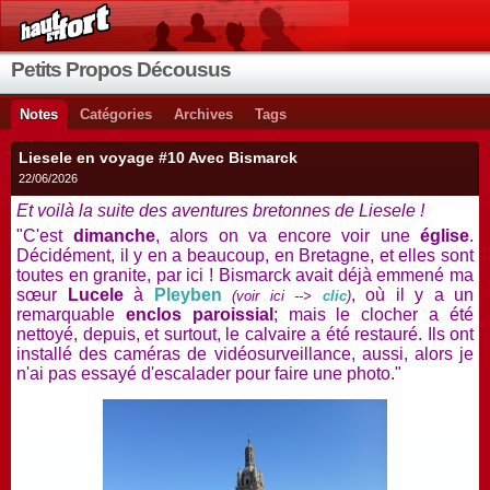
Petits Propos Décousus
Notes
Catégories
Archives
Tags
Liesele en voyage #10 Avec Bismarck
22/06/2026
Et voilà la suite des aventures bretonnes de Liesele !
"C'est
dimanche
, alors on va encore voir une
église
.
Décidément, il y en a beaucoup, en Bretagne, et elles sont
toutes en granite, par ici ! Bismarck avait déjà emmené ma
sœur
Lucele
à
Pleyben
, où il y a un
(voir ici -->
clic
)
remarquable
enclos paroissial
; mais le clocher a été
nettoyé, depuis, et surtout, le calvaire a été restauré. Ils ont
installé des caméras de vidéosurveillance, aussi, alors je
n'ai pas essayé d'escalader pour faire une photo."