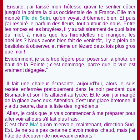
"Ensuite, j'ai laissé mon hôtesse gravir le sentier côtier
jusqu'à la pointe la plus occidentale de la France. Elle m'a
montré
l'île de Sein
, qu'on voyait drôlement bien. Et puis
j'ai respiré le parfum des fleurs, tout autour de nous. Entre
les ronces et les bruyères, il y aurait sûrement de quoi faire
du miel, à moins que les hirondelles ne mangent les
abeilles ? Nous avons bien fait de venir tôt, il y a plein de
bestioles à observer, et même un lézard deux fois plus gros
que moi !
Evidemment, je suis trop légère pour poser sur la photo, en
haut de la Pointe ; c'est dommage, parce que la vue est
vraiment dégagée."
"Il fait une chaleur écrasante, aujourd'hui, alors je suis
restée enfermée pratiquement dans le noir pendant que
Bismarck et son fils allaient au lycée. Et le soir, j'ai mangé
de la glace avec eux. Attention, c'est une glace bretonne, il
y a du beurre, dans la liste des ingrédients !"
"Allez, je crois que je vais commencer à me préparer pour
aller voir ailleurs s'il fait plus frais.
C'est chez
Ma'
qu'on m'envoie, maintenant, direction Sud-
Est. Je ne suis pas certaine d'avoir moins chaud, mais j'ai
hâte de découvrir de nouveaux endroits !"