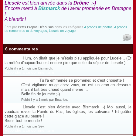
Liesele
est bien arrivée dans la
Drôme
;-)
Encore merci à
Bismarck
de l'avoir promenée en Bretagne
!
A bientôt !
Écrit par
Petits Propos Décousus
dans les catégories
A propos de photos
,
A propos
de rencontres et de voyages
,
Liesele en voyage
6
6 commentaires
Hum, on dirait que je m'étais plsu appliquée pour Lucele... (Et
la météo d'aujourd'hui est encore pire que celle du séjour de Liesele.)
Publié il y a 1 mois par Bismarck.
Répondre à ce commentaire
Tu l'a emmenée se promener, et c'est chouette !
C'est vigilance rouge chez vous, on est un cran en dessous
mais il fait très chaud quand même ...
Belle fin de journée ;-)
Publié il y a 1 mois par Béatrice.
Liesele s'est bien éclatée avec Bismarck ;-) Moi aussi, je
voudrais revoir la Pointe du Raz, les églises, les calvaires ! Et goûter
cette glace au beurre !
Bises tout le monde !
Publié il y a 1 mois par Sév.
Répondre à ce commentaire