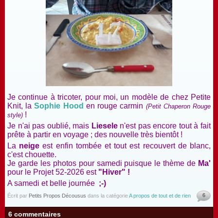
Je continue à tricoter, pour moi, un modèle de chez Petite
Knit,
la
Sophie Hood
en rouge carmin
(Petit Chaperon Rouge
!
style)
Je n'ai pas oublié, mais
Liesele
n'est pas encore tout à fait
prête à partir en voyage ; des nouvelle très bientôt !
La
neige
est enfin tombée et tout est recouvert de blanc,
c'est chouette.
Je garde les photos pour samedi puisque le thème de
Ma'
pour le Projet 52-2026 est
"Hiver" !
A samedi et belle journée
;-)
6
Écrit par
Petits Propos Décousus
dans la catégorie
A propos de tout et de rien
6 commentaires