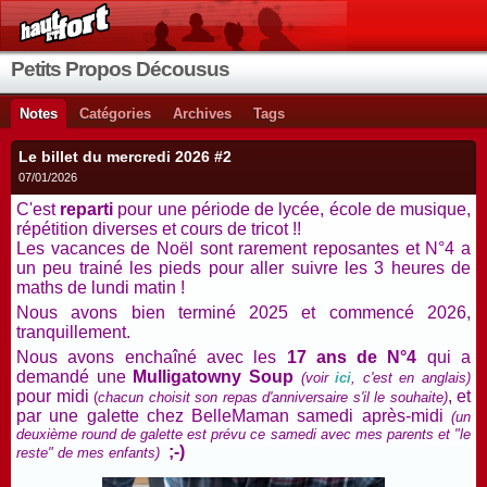
Petits Propos Décousus
Notes
Catégories
Archives
Tags
Le billet du mercredi 2026 #2
07/01/2026
C'est
reparti
pour une période de lycée, école de musique,
répétition diverses et cours de tricot !!
Les vacances de Noël sont rarement reposantes et N°4 a
un peu trainé les pieds pour aller suivre les 3 heures de
maths de lundi matin !
Nous avons bien terminé 2025 et commencé 2026,
tranquillement.
Nous avons enchaîné avec les
17 ans de N°4
qui a
demandé une
Mulligatowny Soup
(voir
ici
, c'est en anglais)
pour midi
, et
(
chacun choisit son repas d'anniversaire s'il le souhaite)
par une galette chez BelleMaman samedi après-midi
(un
deuxième round de galette est prévu ce samedi avec mes parents et "le
;-)
reste" de mes enfants)