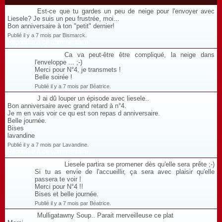
Est-ce que tu gardes un peu de neige pour l'envoyer avec
Liesele? Je suis un peu frustrée, moi...
Bon anniversaire à ton "petit" dernier!
Publié il y a 7 mois par Bismarck.
Répondre à ce commentaire
Ca va peut-être être compliqué, la neige dans
l'enveloppe ... ;-)
Merci pour N°4, je transmets !
Belle soirée !
Publié il y a 7 mois par Béatrice.
J ai dû louper un épisode avec liesele..
Bon anniversaire avec grand retard à n°4.
Je m en vais voir ce qu est son repas d anniversaire.
Belle journée.
Bises
lavandine
Publié il y a 7 mois par Lavandine.
Répondre à ce commentaire
Liesele partira se promener dès qu'elle sera prête ;-)
Si tu as envie de l'accueillir, ça sera avec plaisir qu'elle
passera te voir !
Merci pour N°4 !!
Bises et belle journée.
Publié il y a 7 mois par Béatrice.
Mulligatawny Soup.. Parait merveilleuse ce plat