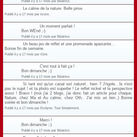
Publié il y a 17 mois par Béatrice.
Le calme de la nature. Belle prise.
Publié il y a 17 mois par bruno.
Répondre à ce commentaire
Un moment parfait !
Bon WEnd ;-)
Publié il y a 17 mois par Béatrice.
Un beau jeu de reflet et une promenade apaisante...
Bonne fin de semaine.
Publié il y a 17 mois par Gine.
Répondre à ce commentaire
C'est tout à fait ça !
Bon dimanche ;-)
Publié il y a 17 mois par Béatrice.
Si tant est qu'un canal est naturel.. hein ? J'rigole.. là n'est
pas le sujet ! et ta photo est superbe ! Le reflet nickel et la perspective
aussi ! Bravo ! (moi j'ai 2 blogs, j'ai donc fait un article pour chaque,
Nature, chez Ma et Au calme, chez Oth.. J'ai mis un lien..) Bonne
soirée et bon dimanche !
Publié il y a 17 mois par Evelyne, Tout Simplement.
Répondre à ce commentaire
Merci !
Bon dimanche ;-)
Publié il y a 17 mois par Béatrice.