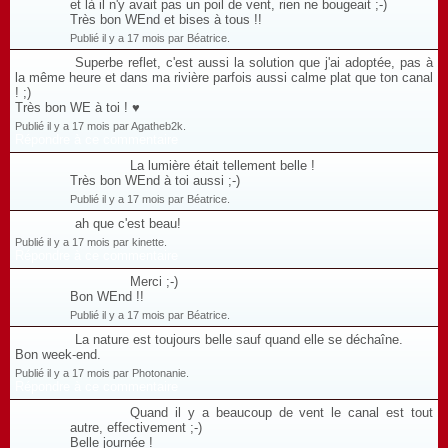
et là il n'y avait pas un poil de vent, rien ne bougeait ;-)
Très bon WEnd et bises à tous !!
Publié il y a 17 mois par Béatrice.
Superbe reflet, c'est aussi la solution que j'ai adoptée, pas à
la même heure et dans ma rivière parfois aussi calme plat que ton canal
! ;)
Très bon WE à toi ! ♥
Publié il y a 17 mois par Agatheb2k.
Répondre à ce commentaire
La lumière était tellement belle !
Très bon WEnd à toi aussi ;-)
Publié il y a 17 mois par Béatrice.
ah que c'est beau!
Publié il y a 17 mois par kinette.
Répondre à ce commentaire
Merci ;-)
Bon WEnd !!
Publié il y a 17 mois par Béatrice.
La nature est toujours belle sauf quand elle se déchaîne.
Bon week-end.
Publié il y a 17 mois par Photonanie.
Répondre à ce commentaire
Quand il y a beaucoup de vent le canal est tout
autre, effectivement ;-)
Belle journée !