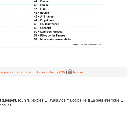
propos de tout et de rien
|
Commentaires (28)
|
Imprimer
ment, et un fait exprès ... j'avais vidé ma corbeille !!! Là pour être floue ...
dessus !