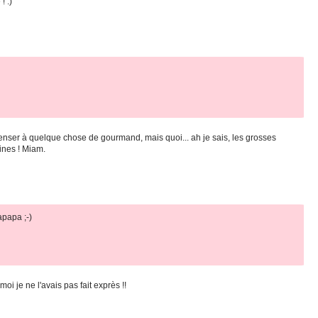
! :)
 penser à quelque chose de gourmand, mais quoi... ah je sais, les grosses
aines ! Miam.
apapa ;-)
oi je ne l'avais pas fait exprès !!