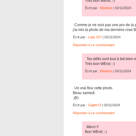
Très bon WEnd ;-)
Écrit par :
Béatrice
| 02/11/2024
Comme je ne suis pas une pro de la phot
j'ai mis la photo de ma dernière rose 
Écrit par :
Lady DIY
| 02/11/2024
Répondre à ce commentaire
Tes défis sont tout à fait bien r
Très bon WEnd ;-)
Écrit par :
Béatrice
| 02/11/2024
Un vrai flou cette photo.
Beau samedi.
;@)
Écrit par :
Gigitte73
| 02/11/2024
Répondre à ce commentaire
Merci !!
Bon WEnd ;-)