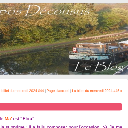
 billet du mercredi 2024 #44
|
Page d'accueil
|
La billet du mercredi 2024 #45 »
 de
Ma'
est
"Flou"
.
 la supprime ; il a fallu composer pour l'occasion
;-)
. Je me