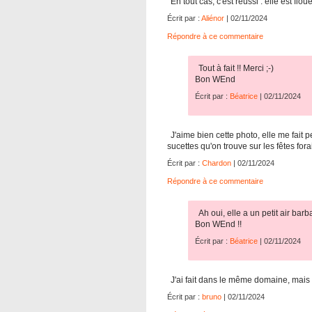
En tout cas, c'est réussi : elle est floue 
Écrit par :
Aliénor
| 02/11/2024
Répondre à ce commentaire
Tout à fait !! Merci ;-)
Bon WEnd
Écrit par :
Béatrice
| 02/11/2024
J'aime bien cette photo, elle me fait
sucettes qu'on trouve sur les fêtes for
Écrit par :
Chardon
| 02/11/2024
Répondre à ce commentaire
Ah oui, elle a un petit air barb
Bon WEnd !!
Écrit par :
Béatrice
| 02/11/2024
J'ai fait dans le même domaine, mais m
Écrit par :
bruno
| 02/11/2024