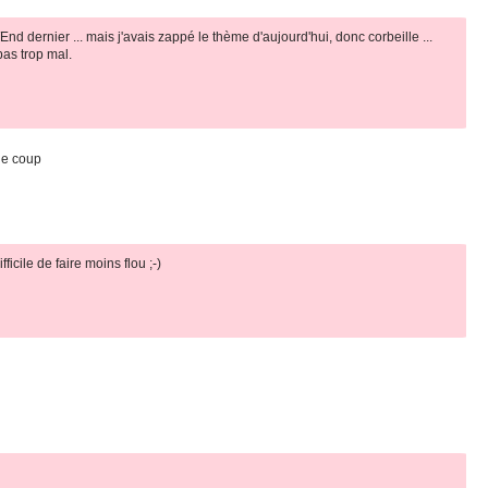
WEnd dernier ... mais j'avais zappé le thème d'aujourd'hui, donc corbeille ...
as trop mal.
 le coup
icile de faire moins flou ;-)