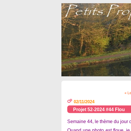
« Le
02/11/2024
Projet 52-2024 #44 Flou
Semaine 44, le thème du jour
Quand une photo est floue, je