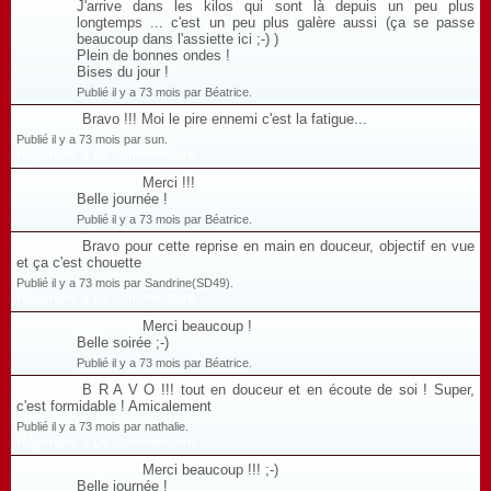
J'arrive dans les kilos qui sont là depuis un peu plus
longtemps ... c'est un peu plus galère aussi (ça se passe
beaucoup dans l'assiette ici ;-) )
Plein de bonnes ondes !
Bises du jour !
Publié il y a 73 mois par Béatrice.
Bravo !!! Moi le pire ennemi c'est la fatigue...
Publié il y a 73 mois par sun.
Répondre à ce commentaire
Merci !!!
Belle journée !
Publié il y a 73 mois par Béatrice.
Bravo pour cette reprise en main en douceur, objectif en vue
et ça c'est chouette
Publié il y a 73 mois par Sandrine(SD49).
Répondre à ce commentaire
Merci beaucoup !
Belle soirée ;-)
Publié il y a 73 mois par Béatrice.
B R A V O !!! tout en douceur et en écoute de soi ! Super,
c'est formidable ! Amicalement
Publié il y a 73 mois par nathalie.
Répondre à ce commentaire
Merci beaucoup !!! ;-)
Belle journée !