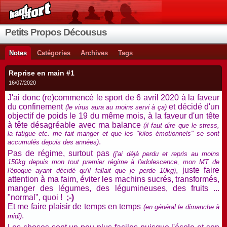
Petits Propos Décousus
Notes
Catégories
Archives
Tags
Reprise en main #1
16/07/2020
J'ai donc (re)commencé le sport de 6 avril 2020 à la faveur
du confinement
et décidé d'un
(le virus aura au moins servi à ça)
objectif de poids le 19 du même mois, à la faveur d'un tête
à tête désagréable avec ma balance
(il faut dire que le stress,
la fatigue etc. me fait manger et que les "kilos émotionnels" se sont
.
accumulés depuis des années)
Pas de régime, surtout pas
(j'ai déjà perdu et repris au moins
150kg depuis mon tout premier régime à l'adolescence, mon MT de
, juste faire
l'époque ayant décidé qu'il fallait que je perde 10kg)
attention à ma faim, éviter les machins sucrés, transformés,
manger des légumes, des légumineuses, des fruits ...
"normal", quoi !
;-)
Et me faire plaisir de temps en temps
(en général le dimanche à
.
midi)