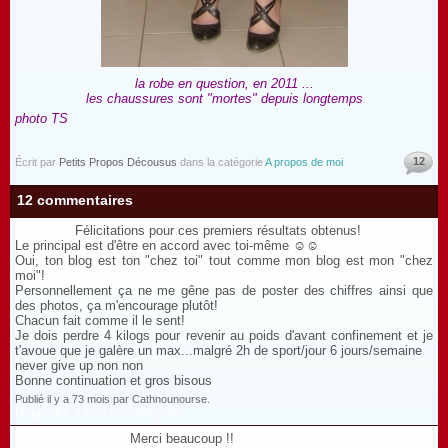
la robe en question, en 2011 ...
les chaussures sont "mortes" depuis longtemps
photo TS
12
Écrit par
Petits Propos Décousus
dans la catégorie
A propos de moi
12 commentaires
Félicitations pour ces premiers résultats obtenus!
Le principal est d'être en accord avec toi-même ☺☺
Oui, ton blog est ton "chez toi" tout comme mon blog est mon "chez
moi"!
Personnellement ça ne me gêne pas de poster des chiffres ainsi que
des photos, ça m'encourage plutôt!
Chacun fait comme il le sent!
Je dois perdre 4 kilogs pour revenir au poids d'avant confinement et je
t'avoue que je galère un max...malgré 2h de sport/jour 6 jours/semaine
never give up non non
Bonne continuation et gros bisous
Publié il y a 73 mois par Cathnounourse.
Répondre à ce commentaire
Merci beaucoup !!