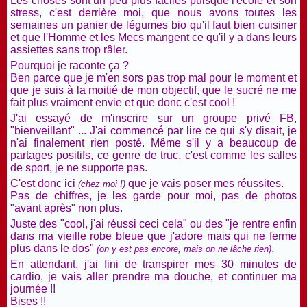
Les choses sont un peu plus faciles puisque l'école et son
stress, c'est derrière moi, que nous avons toutes les
semaines un panier de légumes bio qu'il faut bien cuisiner
et que l'Homme et les Mecs mangent ce qu'il y a dans leurs
assiettes sans trop râler.
Pourquoi je raconte ça ?
Ben parce que je m'en sors pas trop mal pour le moment et
que je suis à la moitié de mon objectif, que le sucré ne me
fait plus vraiment envie et que donc c'est cool !
J'ai essayé de m'inscrire sur un groupe privé FB,
"bienveillant" ... J'ai commencé par lire ce qui s'y disait, je
n'ai finalement rien posté. Même s'il y a beaucoup de
partages positifs, ce genre de truc, c'est comme les salles
de sport, je ne supporte pas.
C'est donc ici
que je vais poser mes réussites.
(chez moi !)
Pas de chiffres, je les garde pour moi, pas de photos
"avant après" non plus.
Juste des "cool, j'ai réussi ceci cela" ou des "je rentre enfin
dans ma vieille robe bleue que j'adore mais qui ne ferme
plus dans le dos"
.
(on y est pas encore, mais on ne lâche rien)
En attendant, j'ai fini de transpirer mes 30 minutes de
cardio, je vais aller prendre ma douche, et continuer ma
journée !!
Bises !!