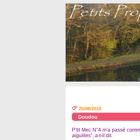
25/08/2018
Doudou
P'tit Mec N°4 m'a passé comma
aiguilles", a-t-il dit.