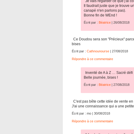
Je vais regarder ce que j'ai c
Il faudrait juste que je trouve 
canapé n'en parlons pas).
Bonne fin de WEnd !
Écrit par :
Béatrice
| 26/08/2018
Ce Doudou sera son "Précieux" par
bises
Écrit par :
Cathnounourse
| 27/08/2018
Répondre à ce commentaire
Inventé de A à Z … Sacré défi !
Belle journée, bises !
Écrit par :
Béatrice
| 27/08/2018
C'est pas bête cette idée de vente en l
J'ai une connaissance qui a une petite 
Écrit par : mo | 30/08/2018
Répondre à ce commentaire