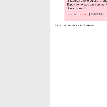
Il faudrait que je puisse "pro
Et puis je ne sais pas comment 
Bises du soir !
Écrit par :
Béatrice
| 30/08/2018
Les commentaires sont fermés.