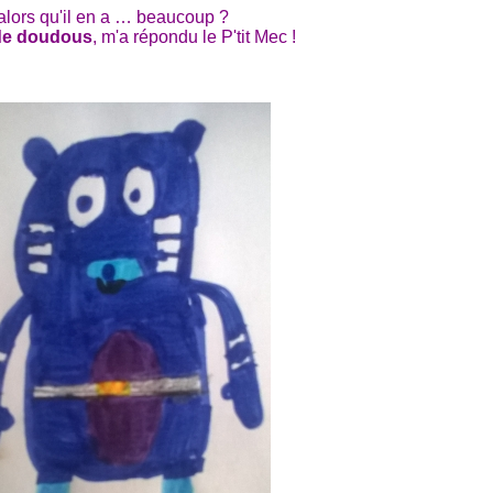
lors qu'il en a … beaucoup ?
 de doudous
, m'a répondu le P'tit Mec !