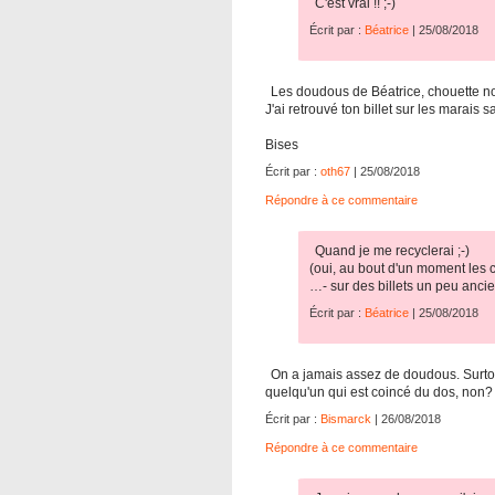
C'est vrai !! ;-)
Écrit par :
Béatrice
| 25/08/2018
Les doudous de Béatrice, chouette n
J'ai retrouvé ton billet sur les marais 
Bises
Écrit par :
oth67
| 25/08/2018
Répondre à ce commentaire
Quand je me recyclerai ;-)
(oui, au bout d'un moment les 
…- sur des billets un peu ancien
Écrit par :
Béatrice
| 25/08/2018
On a jamais assez de doudous. Surtout s
quelqu'un qui est coincé du dos, non?
Écrit par :
Bismarck
| 26/08/2018
Répondre à ce commentaire