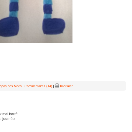
ropos des Mecs
|
Commentaires (14)
|
Imprimer
t mal barré...
e journée