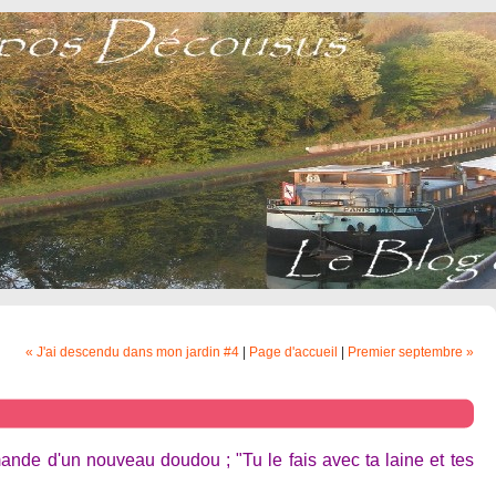
« J'ai descendu dans mon jardin #4
|
Page d'accueil
|
Premier septembre »
nde d'un nouveau doudou ; "Tu le fais avec ta laine et tes