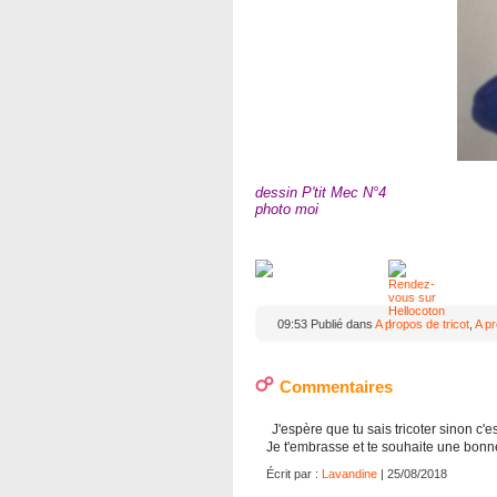
dessin P'tit Mec N°4
photo moi
09:53 Publié dans
A propos de tricot
,
A p
Commentaires
J'espère que tu sais tricoter sinon c'es
Je t'embrasse et te souhaite une bonn
Écrit par :
Lavandine
| 25/08/2018