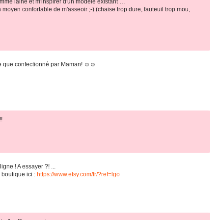
omme laine et m'inspirer d'un modèle existant …
un moyen confortable de m'asseoir ;-) (chaise trop dure, fauteuil trop mou,
ce que confectionné par Maman! ☺☺
!
igne ! A essayer ?! ...
boutique ici :
https://www.etsy.com/fr/?ref=lgo