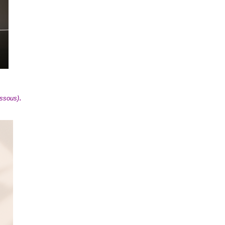
.
essous)